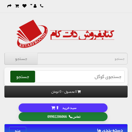
جستجو
جستجو
0 محصول - 0 تومان
⬆
سبد خرید
📞
تماس
09902206066
دسته بندی ها
منو