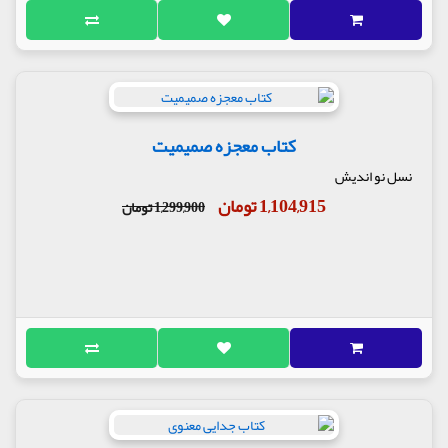
کتاب معجزه صمیمیت
نسل نو اندیش
1,104,915 تومان
1,299,900 تومان