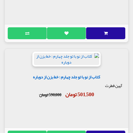
کتاب از نو با تو جلد چهارم : خط بزن از دوباره
آیین فطرت
501,500 تومان
590,000 تومان