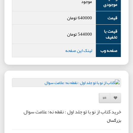
موجود
موجودی
قیمت
640000
تومان
قیمت با
544000
تومان
تخفیف
صفحه وب
لینک این صفحه
افزودن به لیست دلخواه
مقایسه این محصول
خرید کتاب از نو با تو جلد اول : نقطه نه؛ علامت سوال
بزرگسال