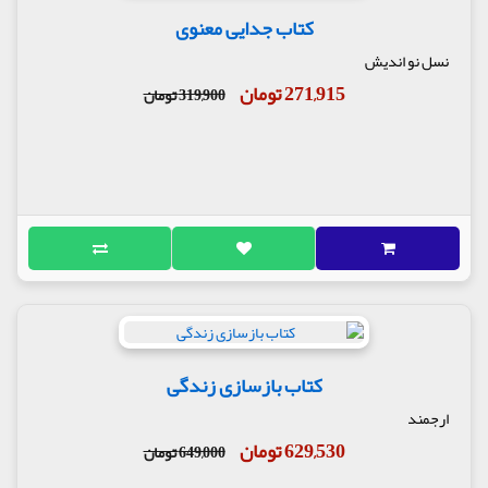
کتاب جدایی معنوی
نسل نو اندیش
271,915 تومان
319,900 تومان
کتاب بازسازی زندگی
ارجمند
629,530 تومان
649,000 تومان