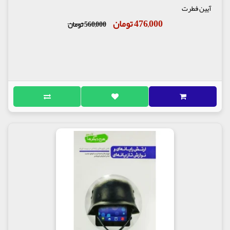
آیین فطرت
476,000 تومان
560,000 تومان