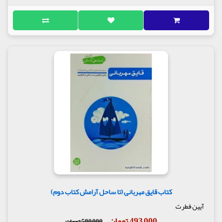
کتاب قایق مهربانی (تا ساحل آرامش کتاب دوم)
آیین فطرت
493,000 تومان
580,000 تومان