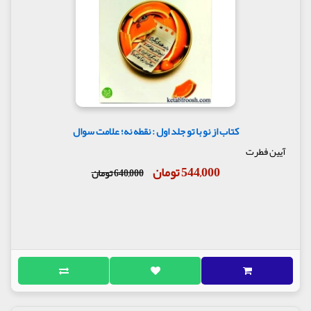
کتاب از نو با تو جلد اول : نقطه نه؛ علامت سوال
آیین فطرت
544,000 تومان
640,000 تومان