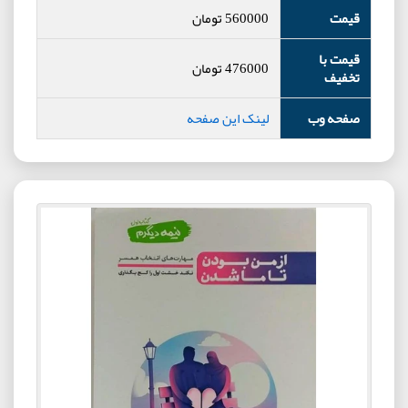
قیمت
560000
تومان
قیمت با
476000
تومان
تخفیف
صفحه وب
لینک این صفحه