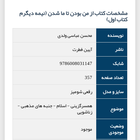
مشخصات کتاب از من بودن تا ما شدن (نیمه دیگرم
کتاب اول)
نویسنده
محسن عباسی ولدی
ناشر
آیین فطرت
شابک
9786008031147
تعداد صفحه
357
سایز و مدل
رقعی شومیز
همسرگزینی
-
اسلام
-
جنبه های مذهبی
-
موضوع
زناشویی
وضعیت
موجود
موجودی