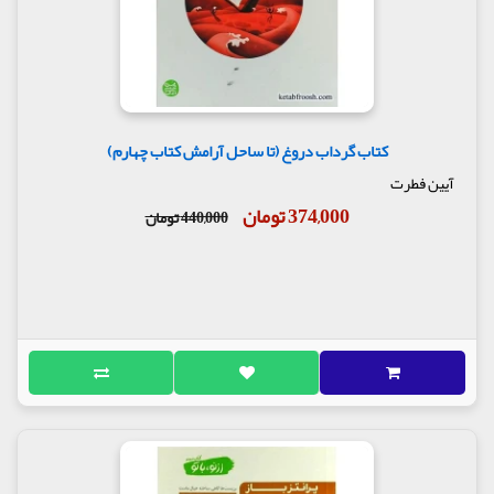
کتاب گرداب دروغ (تا ساحل آرامش کتاب چهارم)
آیین فطرت
374,000 تومان
440,000 تومان