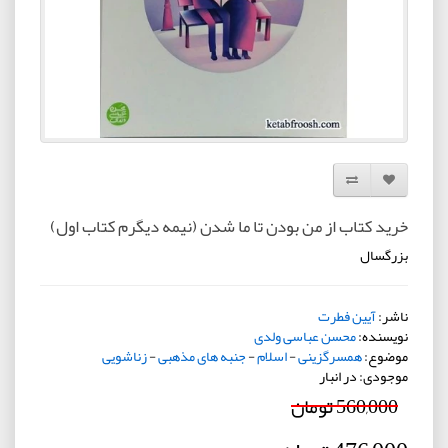
افزودن به لیست دلخواه
مقایسه این محصول
خرید کتاب از من بودن تا ما شدن (نیمه دیگرم کتاب اول)
بزرگسال
ناشر:
آیین فطرت
نویسنده:
محسن عباسی ولدی
موضوع:
همسرگزینی
-
اسلام
-
جنبه های مذهبی
-
زناشویی
موجودی: در انبار
560,000 تومان