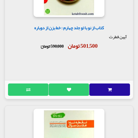
کتاب از نو با تو جلد چهارم : خط بزن از دوباره
آیین فطرت
501,500 تومان
590,000 تومان