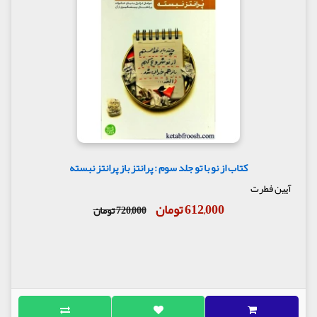
کتاب از نو با تو جلد سوم : پرانتز باز پرانتز نبسته
آیین فطرت
612,000 تومان
720,000 تومان