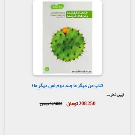
کتاب من دیگر ما جلد دوم (منِ دیگرِ ما)
آیین فطرت
208,250 تومان
245,000 تومان