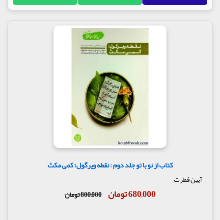
کتاب از نو با تو جلد دوم : نقطه ویرگول؛ کمی مکث
آیین فطرت
680,000 تومان
800,000 تومان