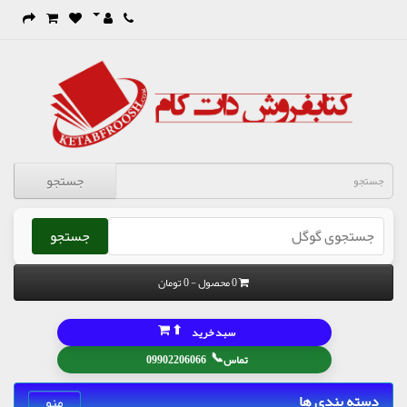
جستجو
جستجو
0 محصول - 0 تومان
⬆
سبد خرید
📞
تماس
09902206066
دسته بندی ها
منو