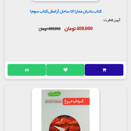
کتاب بادبان مدارا (تا ساحل آرامش کتاب سوم)
آیین فطرت
408,000 تومان
480,000 تومان