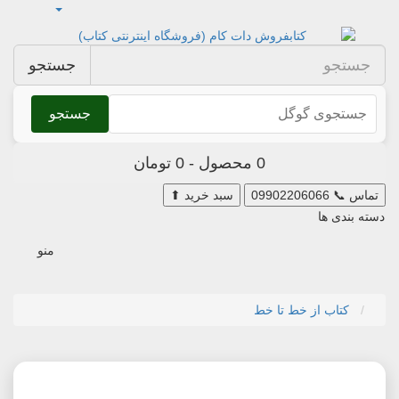
جستجو
جستجو
0 محصول - 0 تومان
تماس
📞
09902206066
سبد خرید
⬆
دسته بندی ها
منو
کتاب از خط تا خط