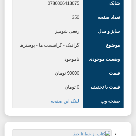
شابک
9786006413075
تعداد صفحه
350
سایز و مدل
رقعی شومیز
موضوع
گرافیک
-
گرافیست ها
-
پوسترها
وضعیت موجودی
ناموجود
قیمت
90000
تومان
قیمت با تخفیف
0
تومان
صفحه وب
لینک این صفحه