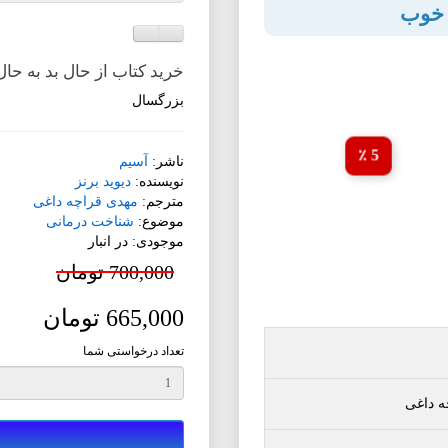
ل خوب
افزودن به لیست دلخواه
مقایسه این محصول
خرید کتاب از حال بد به حا
بزرگسال
5 ٪
ناشر:
آسیم
نویسنده:
دیوید برنز
مترجم:
مهدی قراچه داغی
موضوع:
شناخت درمانی
موجودی: در انبار
700,000 تومان
665,000 تومان
تعداد درخواستی شما
ه داغی