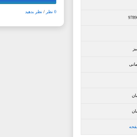
0 نظر
/
نظر بدهید
9789
ز
انی
ان
ان
فحه