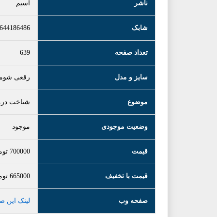
ناشر
آسیم
شابک
644186486
تعداد صفحه
639
سایز و مدل
رقعی شومی
موضوع
شناخت درم
وضعیت موجودی
موجود
قیمت
700000
توم
قیمت با تخفیف
665000
توم
صفحه وب
لینک این ص