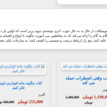
گام به گام را ارائه می‌کند که به مخاطبین می آموزند چگونه با انواع و اقسام م
به کنند؛ پنج راز ارتباطِ درست و صمیمی را کشف کنند؛ به منازعات پایان بخشند
ب وقتی اضطراب حمله
می کند
کتاب چگونه مانند لئوناردو داوی
فکر کنیم
یز
البرز
1,190 تومان
1,400,000
255,000 تومان
300,000 تومان
تومان