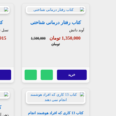
کتاب رفتار درمانی شناختی
کت
آوند دانش
نسل ن
1,350,000 تومان
39,915
1,500,000
تومان
خرید
ک
کتاب 13 کاری که افراد هوشمند انجام
ذهن آو