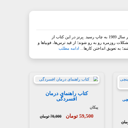
کتاب از حال بد به حال خوبشناخت درمانیروان‌شناسی عمومیکتاب از حال بد به حال خوب، اثری نوشته‌ی دیوید بِرنز است که اولین بار در سال 1989 به چاپ رسید. بِرنز در این کتاب از
شکلات روزمره رو به رو شوند؛ از قید ترس‌ها، فوبیاها و
؛ به تعویق انداختن کارها...
ادامه مطلب
کتاب راهنمای درمان
افسردگی
نچی
پیکان
59,500 تومان
70,000 تومان