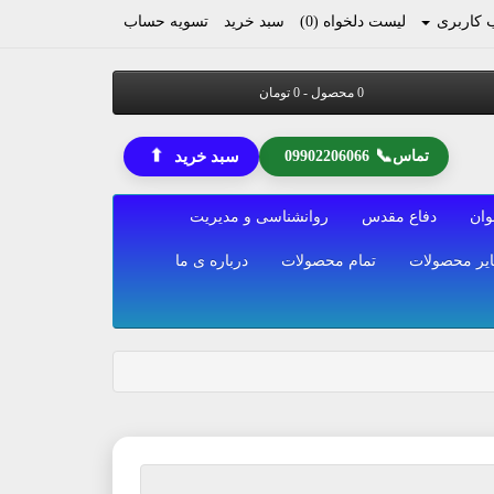
کاربری
لیست دلخواه (0)
سبد خرید
تسویه حساب
0 محصول - 0 تومان
⬆
📞
تماس
09902206066
سبد خرید
وان
دفاع مقدس
روانشناسی و مدیریت
یر محصولات
تمام محصولات
درباره ی ما