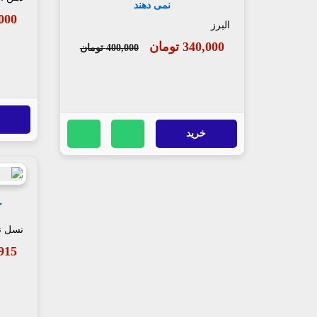
نمی دهند
72,000
البرز
340,000 تومان
400,000 تومان
خرید
ک
نسل ن
54,915