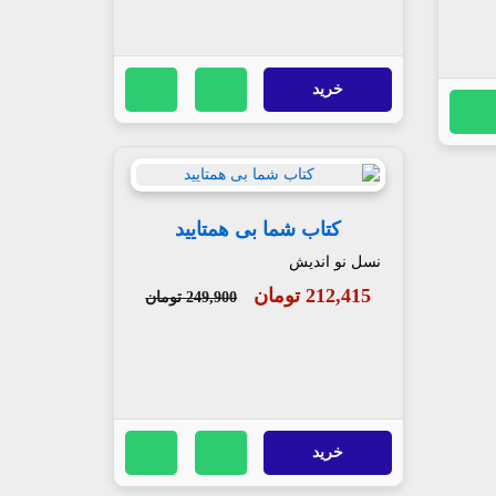
خرید
کتاب شما بی همتایید
نسل نو اندیش
212,415 تومان
249,900 تومان
خرید