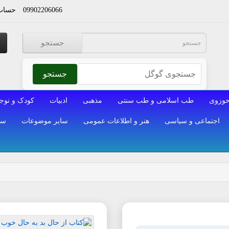
09902206066
حساب 
جستجو
جستجو
وزوی
طب اسلامی و طب سنتی
مذهبی
ادبیات
کودک و نوج
اجتماعی و سیاسی
هنر و اطلاعات عمومی
سایر موضوعات
سا