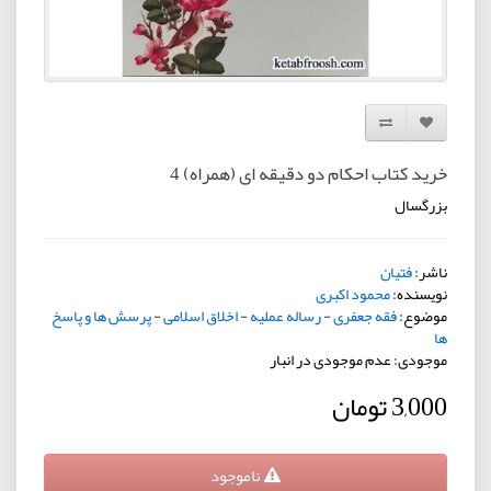
افزودن به لیست دلخواه
مقایسه این محصول
خرید کتاب احکام دو دقیقه ای (همراه) 4
بزرگسال
ناشر:
فتیان
نویسنده:
محمود اکبری
موضوع:
فقه جعفری
-
رساله عملیه
-
اخلاق اسلامی
-
پرسش ها و پاسخ
ها
موجودی: عدم موجودی در انبار
3,000 تومان
ناموجود