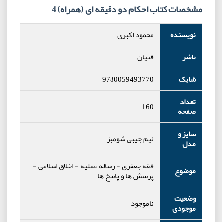
مشخصات کتاب احکام دو دقیقه ای (همراه) 4
نویسنده
محمود اکبری
ناشر
فتیان
شابک
9780059493770
تعداد
160
صفحه
سایز و
نیم جیبی شومیز
مدل
فقه جعفری
-
رساله عملیه
-
اخلاق اسلامی
-
موضوع
پرسش ها و پاسخ ها
وضعیت
ناموجود
موجودی