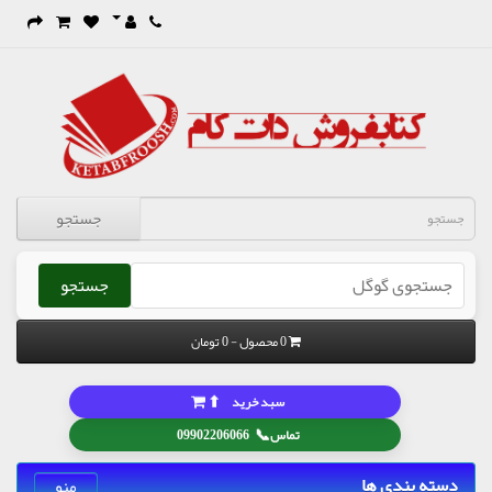
جستجو
جستجو
0 محصول - 0 تومان
⬆
سبد خرید
📞
تماس
09902206066
دسته بندی ها
منو