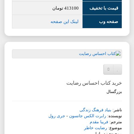
قیمت با تخفیف
413100
تومان
صفحه وب
لینک این صفحه
افزودن به لیست دلخواه
مقایسه این محصول
خرید کتاب احساس رضایت
بزرگسال
ناشر:
بنیاد فرهنگ زندگی
نویسنده:
رابرت الکس جانسون
-
جری رول
مترجم:
فریبا مقدم
موضوع:
رضایت خاطر
موجودی: در انبار