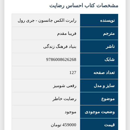
مشخصات کتاب احساس رضایت
نویسنده
رابرت الکس جانسون
-
جری رول
مترجم
فریبا مقدم
ناشر
بنیاد فرهنگ زندگی
شابک
9786008626268
تعداد صفحه
127
سایز و مدل
رقعی شومیز
موضوع
رضایت خاطر
وضعیت موجودی
موجود
قیمت
459000
تومان