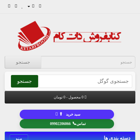
جستجو
جستجو
0 محصول - 0 تومان
⬆
سبد خرید
📞
تماس
09902206066
دسته بندی ها
منو