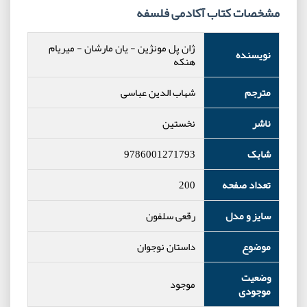
مشخصات کتاب آکادمی فلسفه
ژان پل مونژین
-
یان مارشان
-
میریام
نویسنده
هنکه
مترجم
شهاب الدین عباسی
ناشر
نخستین
شابک
9786001271793
تعداد صفحه
200
سایز و مدل
رقعی سلفون
موضوع
داستان نوجوان
وضعیت
موجود
موجودی