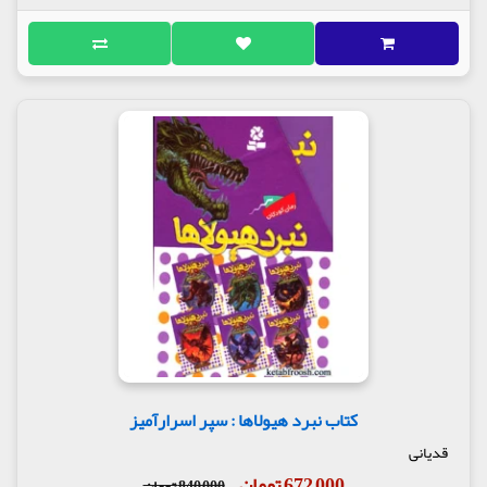
کتاب نبرد هیولاها : سپر اسرارآمیز
قدیانی
672,000 تومان
840,000 تومان