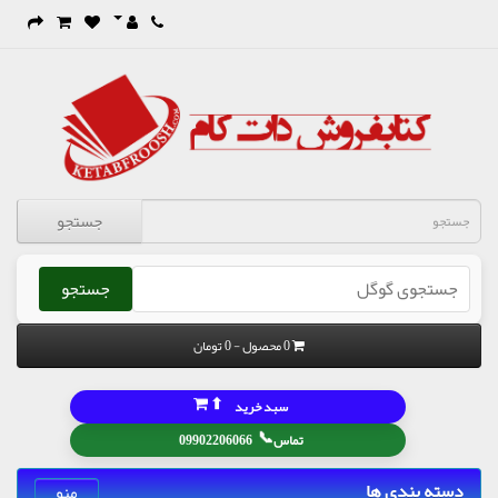
جستجو
جستجو
0 محصول - 0 تومان
⬆
سبد خرید
📞
تماس
09902206066
دسته بندی ها
منو