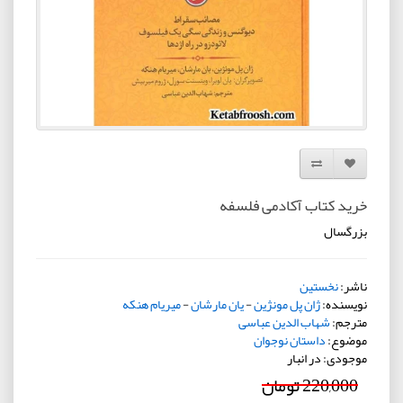
افزودن به لیست دلخواه
مقایسه این محصول
خرید کتاب آکادمی فلسفه
بزرگسال
ناشر:
نخستین
نویسنده:
ژان پل مونژین
-
یان مارشان
-
میریام هنکه
مترجم:
شهاب الدین عباسی
موضوع:
داستان نوجوان
موجودی: در انبار
220,000 تومان