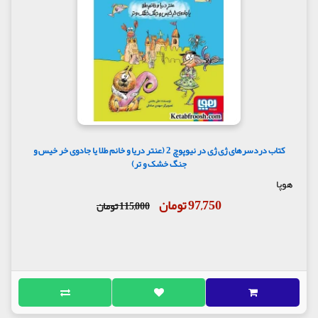
کتاب دردسرهای ژی ژی در نیوپوچ 2 (عنتر دریا و خانم طلا یا جادوی خر خیس و
جنگ خشک و تر)
هوپا
97,750 تومان
115,000 تومان