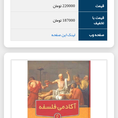
قیمت
220000
تومان
قیمت با
187000
تومان
تخفیف
صفحه وب
لینک این صفحه