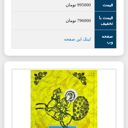
قیمت
995000
تومان
قیمت با
796000
تومان
تخفیف
صفحه
لینک این صفحه
وب