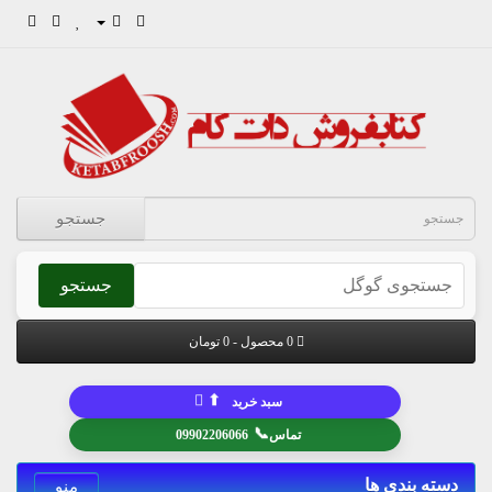
جستجو
جستجو
0 محصول - 0 تومان
⬆
سبد خرید
📞
تماس
09902206066
دسته بندی ها
منو