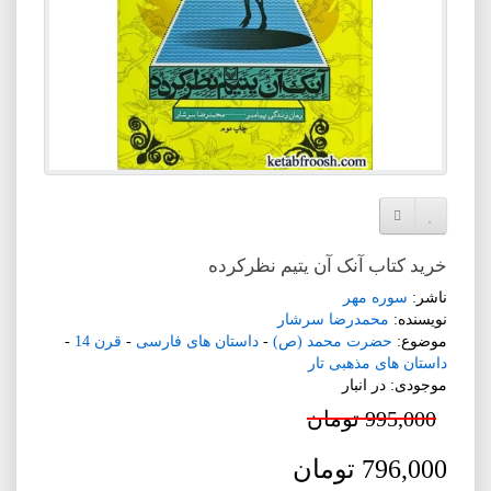
افزودن به لیست دلخواه
مقایسه این محصول
خرید کتاب آنک آن یتیم نظرکرده
ناشر:
سوره مهر
نویسنده:
محمدرضا سرشار
موضوع:
حضرت محمد (ص)
-
داستان های فارسی
-
قرن 14
-
داستان های مذهبی تار
موجودی: در انبار
995,000 تومان
796,000 تومان