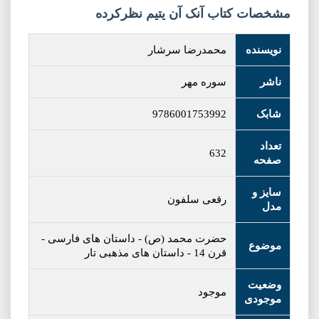
مشخصات کتاب آنک آن یتیم نظرکرده
نویسنده
محمدرضا سرشار
ناشر
سوره مهر
شابک
9786001753992
تعداد
632
صفحه
سایز و
رقعی سلفون
مدل
حضرت محمد (ص)
-
داستان های فارسی
-
موضوع
قرن 14
-
داستان های مذهبی تار
وضعیت
موجود
موجودی