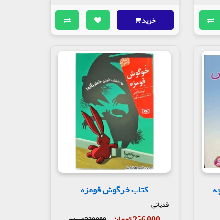
خرید
کتاب خرگوش قومزه
ی حیوانات 7:بچه
قدیانی
256,000 تومان
320,000 تومان