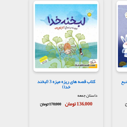
کتاب قصه های ریزه میزه 3 (لبخند
2 : هذا النبع
خدا)
داستان جمعه
136,000 تومان
170,000 تومان