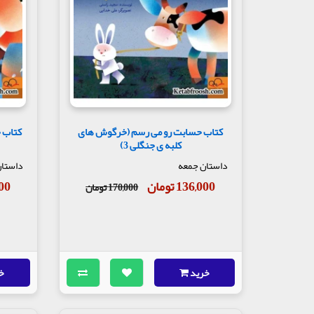
کتاب حسابت رو می رسم (خرگوش های
کتاب 
کلبه ی جنگلی 3)
داستان جمعه
داستان
136,000 تومان
,000
170,000 تومان
خرید
خ