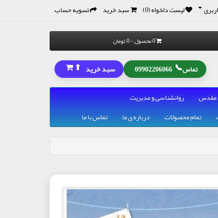
ربری
لیست دلخواه (0)
سبد خرید
تسویه حساب
0 محصول - 0 تومان
⬆
📞
سبد خرید
تماس
09902206066
 مقدس
روانشناسی و مدیریت
تمام محصولات
درباره ی ما
تماس با ما