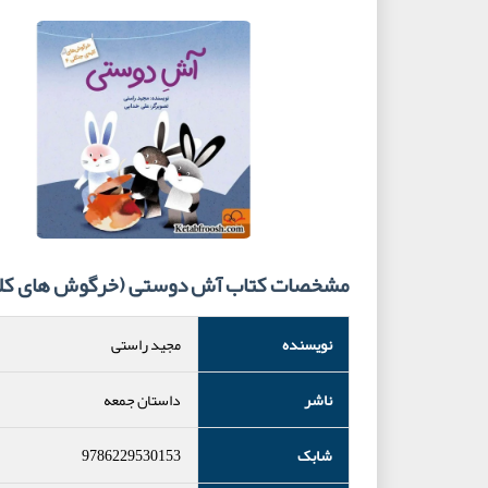
مشخصات کتاب آش دوستی (خرگوش های کلبه 
نویسنده
مجید راستی
ناشر
داستان جمعه
شابک
9786229530153