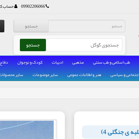
09902206066
حساب کا
جستجو
جستجو
طب اسلامی و طب سنتی
مذهبی
ادبیات
کودک و نوجوان
دفاع
جتماعی و سیاسی
هنر و اطلاعات عمومی
سایر موضوعات
سایر محصولات
 ی جنگلی 4)