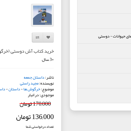
ای حیوانات
-
دوستی
افزودن به لیست دلخواه
مقایسه این محصول
خرید کتاب آش دوستی (خرگوش 
+3 سال
ناشر:
داستان جمعه
نویسنده:
مجید راستی
موضوع:
خرگوش ها
-
داستان
-
داس
موجودی: در انبار
170,000 تومان
136,000 تومان
تعداد درخواستی شما