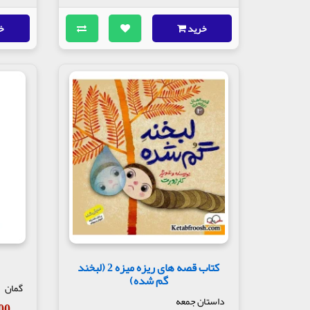
خرید
خ
کتاب قصه های ریزه میزه 2 (لبخند
گم شده)
گمان
داستان جمعه
,800