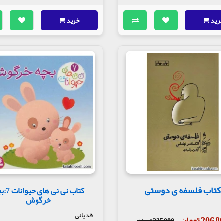
رید
خرید
کتاب فلسفه ی دوستی
کتاب نی نی ها
خرگوش
قدیانی
206 تومان
235,000 تومان