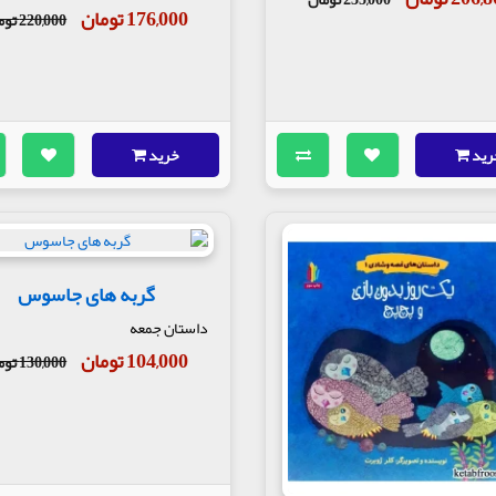
176,000 تومان
220,000 تومان
رید
خرید
گربه های جاسوس
داستان جمعه
104,000 تومان
130,000 تومان