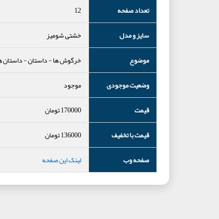
تعداد صفحه
12
سایز و مدل
خشتی شومیز
موضوع
خرگوش ها
-
داستان
-
داستان ه
وضعیت موجودی
موجود
قیمت
170000
تومان
قیمت با تخفیف
136000
تومان
صفحه وب
لینک این صفحه