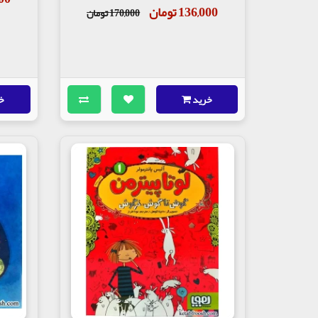
136,000 تومان
170,000 تومان
خرید
خ