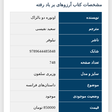
مشخصات کتاب آرزوهای بر باد رفته
نویسنده
اونوره دو بالزاک
مترجم
سعید نفیسی
ناشر
نیلوفر
شابک
9789644485848
تعداد صفحه
748
سایز و مدل
وزیری سلفون
موضوع
داستان‌های فرانسه
وضعیت موجودی
موجود
قیمت
850000
تومان