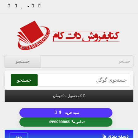
جستجو
جستجو
0 محصول - 0 تومان
⬆
سبد خرید
📞
تماس
09902206066
دسته بندی ها
منو