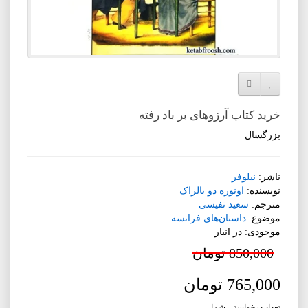
افزودن به لیست دلخواه
مقایسه این محصول
خرید کتاب آرزوهای بر باد رفته
بزرگسال
ناشر:
نیلوفر
نویسنده:
اونوره دو بالزاک
مترجم:
سعید نفیسی
موضوع:
داستان‌های فرانسه
موجودی: در انبار
850,000 تومان
765,000 تومان
تعداد درخواستی شما