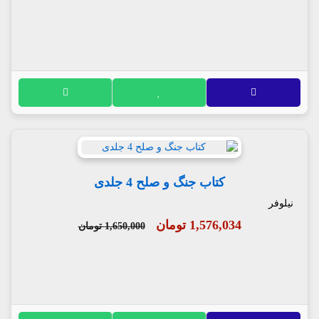
کتاب جنگ و صلح 4 جلدی
نیلوفر
1,576,034 تومان
1,650,000 تومان